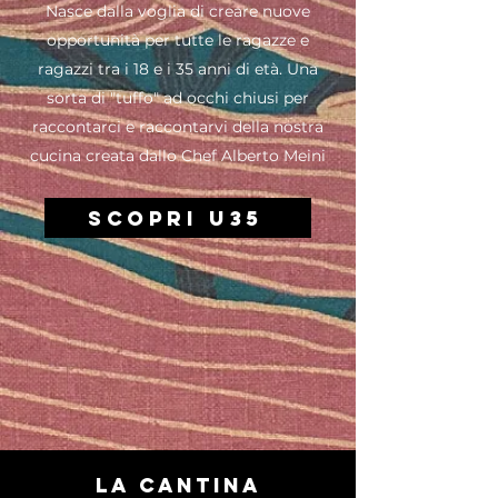
Nasce dalla voglia di creare nuove
opportunità per tutte le ragazze e
ragazzi tra i 18 e i 35 anni di età. Una
sorta di "tuffo" ad occhi chiusi per
raccontarci e raccontarvi della nostra
cucina creata dallo Chef Alberto Meini
scopri U35
LA CANTINA