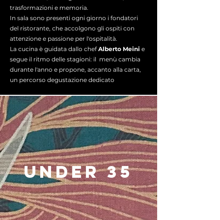
trasformazioni e memoria.
In sala sono presenti ogni giorno i fondatori
del ristorante, che accolgono gli ospiti con
attenzione e passione per l'ospitalità.
La cucina è guidata dallo chef
Alberto Meini
e
segue il ritmo delle stagioni:
il menù cambia
durante l'anno e propone, accanto alla carta,
un percorso degustazione dedicato
UNDER 35